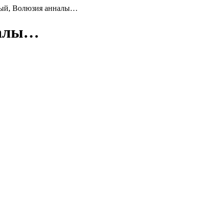
ный, Волюзия анналы…
налы…