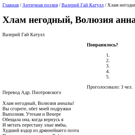
Главная
/
Античная поэзия
/
Валерий Гай Катулл
/ Хлам негод
Хлам негодный, Волюзия ан
Валерий Гай Катулл
Понравилось?
Проголосовало: 3 чел.
Перевод Адр. Пиотровского
Хлам негодный, Волюзия анналы!
Вы сгорите, обет моей подружки
Выполняя. Утехам и Венере
Обещала она, когда вернусь я
И метать перестану злые ямбы,
Худший вздор из дряннейшего поэта