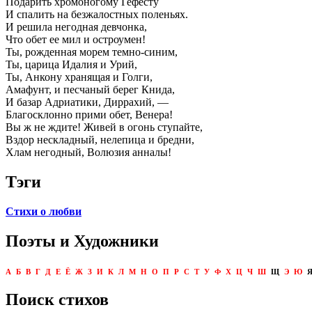
Подарить хромоногому Гефесту
И спалить на безжалостных поленьях.
И решила негодная девчонка,
Что обет ее мил и остроумен!
Ты, рожденная морем темно-синим,
Ты, царица Идалия и Урий,
Ты, Анкону хранящая и Голги,
Амафунт, и песчаный берег Книда,
И базар Адриатики, Диррахий, —
Благосклонно прими обет, Венера!
Вы ж не ждите! Живей в огонь ступайте,
Вздор нескладный, нелепица и бредни,
Хлам негодный, Волюзия анналы!
Тэги
Стихи о любви
Поэты и Художники
А
Б
В
Г
Д
Е
Ё
Ж
З
И
К
Л
М
Н
О
П
Р
С
Т
У
Ф
Х
Ц
Ч
Ш
Щ
Э
Ю
Поиск стихов