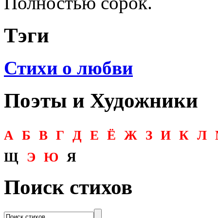
Полностью сорок.
Тэги
Стихи о любви
Поэты и Художники
А
Б
В
Г
Д
Е
Ё
Ж
З
И
К
Л
Щ
Э
Ю
Я
Поиск стихов