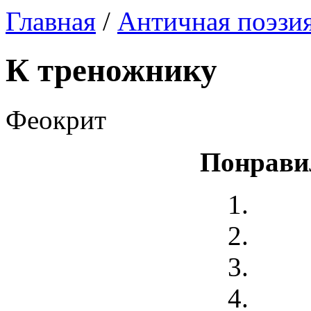
Главная
/
Античная поэзи
К треножнику
Феокрит
Понрави