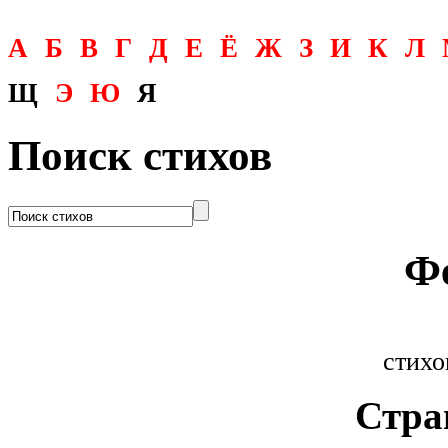
А
Б
В
Г
Д
Е
Ё
Ж
З
И
К
Л
Щ
Э
Ю
Я
Поиск стихов
Ф
стихо
Стра