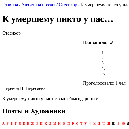
Главная
/
Античная поэзия
/
Стесихор
/ К умершему никто у н
К умершему никто у нас…
Стесихор
Понравилось?
Проголосовало: 1 чел.
Перевод В. Вересаева
К умершему никто у нас не знает благодарности.
Поэты и Художники
А
Б
В
Г
Д
Е
Ё
Ж
З
И
К
Л
М
Н
О
П
Р
С
Т
У
Ф
Х
Ц
Ч
Ш
Щ
Э
Ю