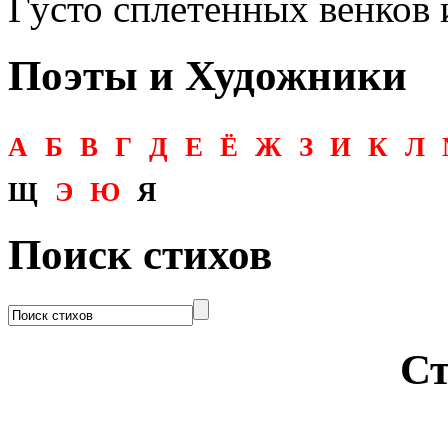
Густо сплетенных венков и
Поэты и Художники
А
Б
В
Г
Д
Е
Ё
Ж
З
И
К
Л
Щ
Э
Ю
Я
Поиск стихов
Ст