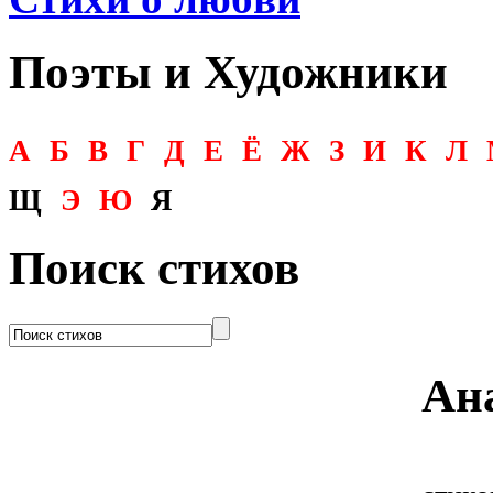
Поэты и Художники
А
Б
В
Г
Д
Е
Ё
Ж
З
И
К
Л
Щ
Э
Ю
Я
Поиск стихов
Ан