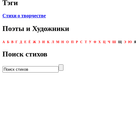
Тэги
Стихи о творчестве
Поэты и Художники
А
Б
В
Г
Д
Е
Ё
Ж
З
И
К
Л
М
Н
О
П
Р
С
Т
У
Ф
Х
Ц
Ч
Ш
Щ
Э
Ю
Поиск стихов