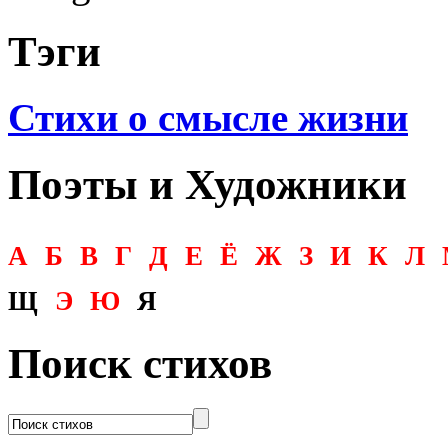
Тэги
Стихи о смысле жизни
Поэты и Художники
А
Б
В
Г
Д
Е
Ё
Ж
З
И
К
Л
Щ
Э
Ю
Я
Поиск стихов