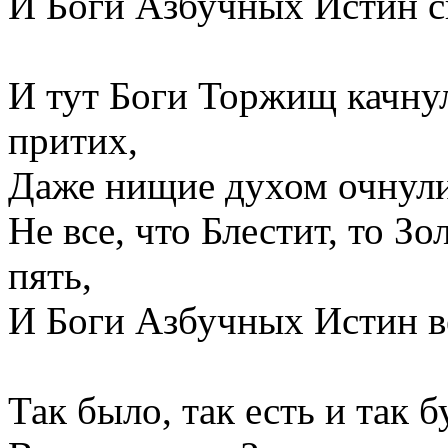
И Боги Азбучных Истин ск
И тут Боги Торжищ качну
притих,
Даже нищие духом очнули
Не все, что Блестит, то Зо
пять,
И Боги Азбучных Истин ве
Так было, так есть и так б