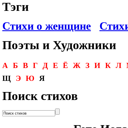
Тэги
Стихи о женщине
Стих
Поэты и Художники
А
Б
В
Г
Д
Е
Ё
Ж
З
И
К
Л
Щ
Э
Ю
Я
Поиск стихов