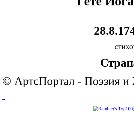
Гете Иог
28.8.174
стихо
Стран
© АртсПортал - Поэзия и