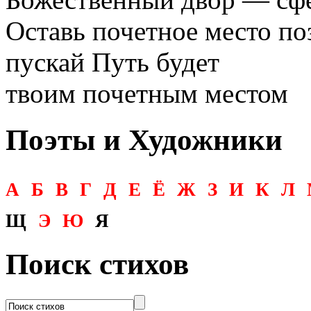
Оставь почетное место по
пускай Путь будет
твоим почетным местом
Поэты и Художники
А
Б
В
Г
Д
Е
Ё
Ж
З
И
К
Л
Щ
Э
Ю
Я
Поиск стихов