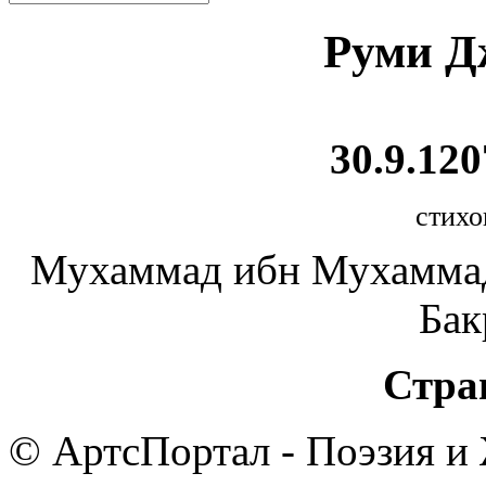
Руми Д
30.9.120
стихо
Мухаммад ибн Мухаммад
Бак
Стра
© АртсПортал - Поэзия и