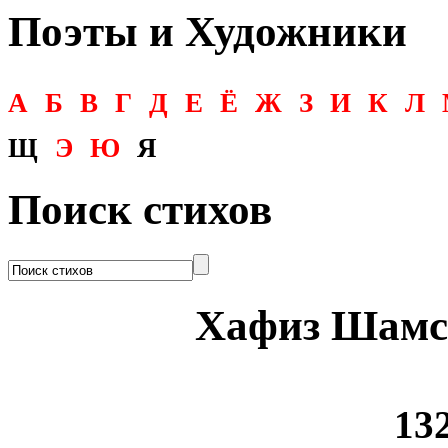
Поэты и Художники
А
Б
В
Г
Д
Е
Ё
Ж
З
И
К
Л
Щ
Э
Ю
Я
Поиск стихов
Хафиз Шамс
132