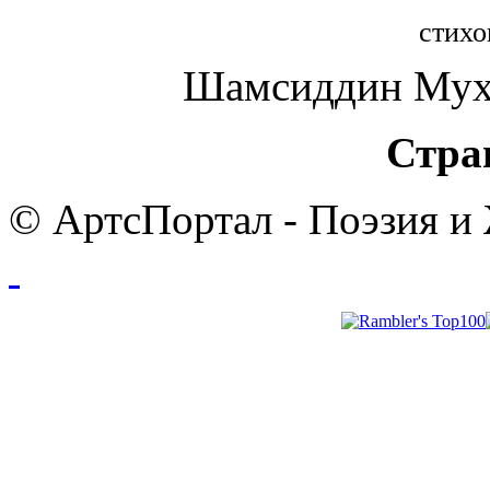
стихо
Шамсиддин Мух
Стра
© АртсПортал - Поэзия и