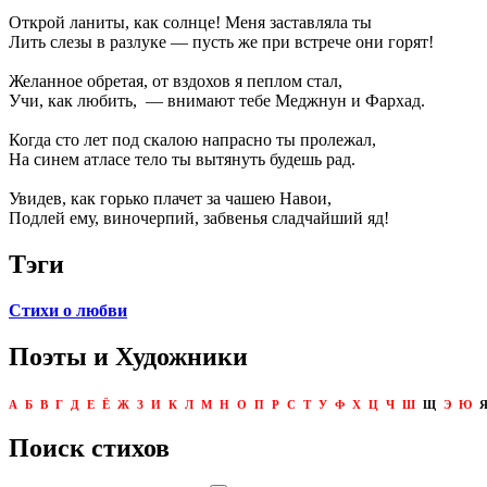
Открой ланиты, как солнце! Меня заставляла ты
Лить слезы в разлуке — пусть же при встрече они горят!
Желанное обретая, от вздохов я пеплом стал,
Учи, как любить, — внимают тебе Меджнун и Фархад.
Когда сто лет под скалою напрасно ты пролежал,
На синем атласе тело ты вытянуть будешь рад.
Увидев, как горько плачет за чашею Навои,
Подлей ему, виночерпий, забвенья сладчайший яд!
Тэги
Стихи о любви
Поэты и Художники
А
Б
В
Г
Д
Е
Ё
Ж
З
И
К
Л
М
Н
О
П
Р
С
Т
У
Ф
Х
Ц
Ч
Ш
Щ
Э
Ю
Поиск стихов