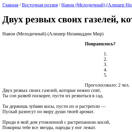
Главная
/
Восточная поэзия
/
Навои (Мелодичный) (Алишер Ни
Двух резвых своих газелей, к
Навои (Мелодичный) (Алишер Низамаддин Мир)
Понравилось?
Проголосовало: 2 чел.
Двух резвых своих газелей, которые нежно спят,
Ты сон развей поскорее, пусти их резвиться в сад.
Ты держишь зубами косы, пусти их и растрепли —
Пускай разнесут по миру души твоей аромат.
Приди в мой дом утомленной с растрепанною косой,
Покорны тебе все звезды, народы у ног лежат.