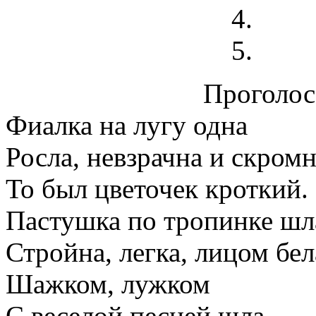
Проголосо
Фиалка на лугу одна
Росла, невзрачна и скромн
То был цветочек кроткий.
Пастушка по тропинке шл
Стройна, легка, лицом бел
Шажком, лужком
С веселой песней шла.