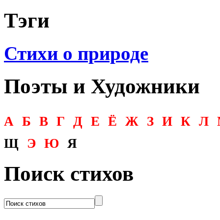
Тэги
Стихи о природе
Поэты и Художники
А
Б
В
Г
Д
Е
Ё
Ж
З
И
К
Л
Щ
Э
Ю
Я
Поиск стихов