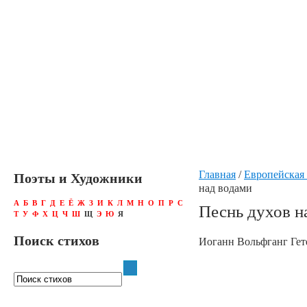
Главная
/
Европейская 
Поэты и Художники
над водами
А
Б
В
Г
Д
Е
Ё
Ж
З
И
К
Л
М
Н
О
П
Р
С
Песнь духов н
Т
У
Ф
Х
Ц
Ч
Ш
Щ
Э
Ю
Я
Поиск стихов
Иоганн Вольфганг Гет