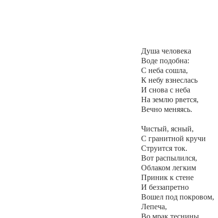
Душа человека
Воде подобна:
С неба сошла,
К небу взнеслась
И снова с неба
На землю рвется,
Вечно меняясь.
Чистый, ясный,
С гранитной кручи
Струится ток.
Вот распылился,
Облаком легким
Приник к стене
И беззапретно
Вошел под покровом,
Лепеча,
Во мрак теснины.