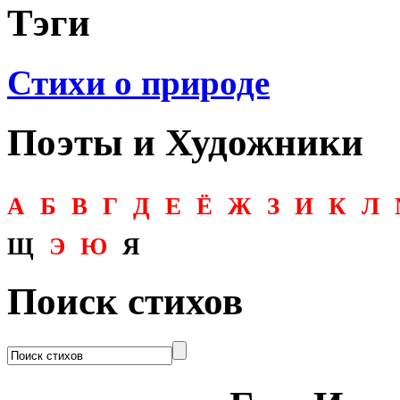
Тэги
Стихи о природе
Поэты и Художники
А
Б
В
Г
Д
Е
Ё
Ж
З
И
К
Л
Щ
Э
Ю
Я
Поиск стихов