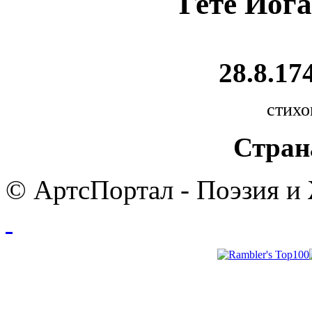
Гете Иог
28.8.174
стихо
Стран
© АртсПортал - Поэзия и