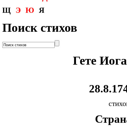
Щ
Э
Ю
Я
Поиск стихов
Гете Иог
28.8.174
стихо
Стран