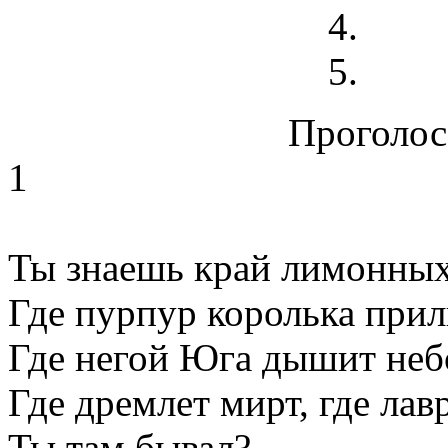
Проголосо
1
Ты знаешь край лимонных
Где пурпур королька прил
Где негой Юга дышит неб
Где дремлет мирт, где лав
Ты там бывал?