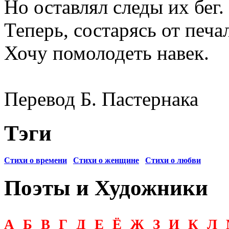
Но оставлял следы их бег.
Теперь, состарясь от печа
Хочу помолодеть навек.
Перевод Б. Пастернака
Тэги
Стихи о времени
Стихи о женщине
Стихи о любви
Поэты и Художники
А
Б
В
Г
Д
Е
Ё
Ж
З
И
К
Л