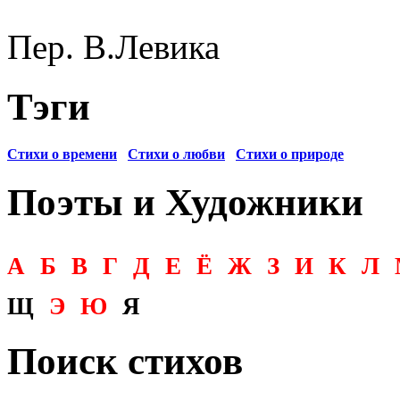
Пер. В.Левика
Тэги
Стихи о времени
Стихи о любви
Стихи о природе
Поэты и Художники
А
Б
В
Г
Д
Е
Ё
Ж
З
И
К
Л
Щ
Э
Ю
Я
Поиск стихов