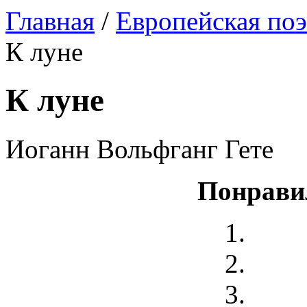
Главная
/
Европейская поэ
К луне
К луне
Иоганн Вольфганг Гете
Понрави