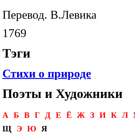
Перевод. В.Левика
1769
Тэги
Стихи о природе
Поэты и Художники
А
Б
В
Г
Д
Е
Ё
Ж
З
И
К
Л
Щ
Э
Ю
Я