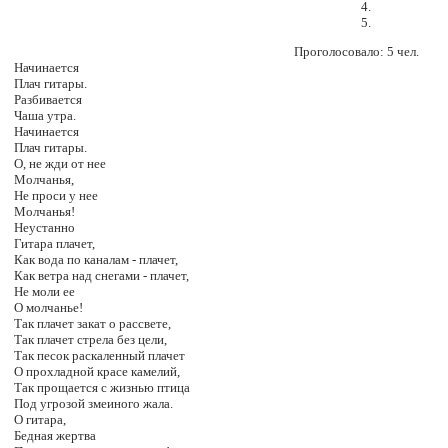
Проголосовало: 5 чел.
Начинается
Плач гитары.
Разбивается
Чаша утра.
Начинается
Плач гитары.
О, не жди от нее
Молчанья,
Не проси у нее
Молчанья!
Неустанно
Гитара плачет,
Как вода по каналам - плачет,
Как ветра над снегами - плачет,
Не моли ее
О молчанье!
Так плачет закат о рассвете,
Так плачет стрела без цели,
Так песок раскаленный плачет
О прохладной красе камелий,
Так прощается с жизнью птица
Под угрозой змеиного жала.
О гитара,
Бедная жертва