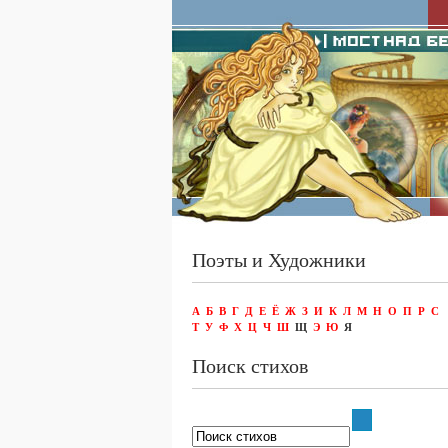
Поэты и Художники
А
Б
В
Г
Д
Е
Ё
Ж
З
И
К
Л
М
Н
О
П
Р
С
Т
У
Ф
Х
Ц
Ч
Ш
Щ
Э
Ю
Я
Поиск стихов