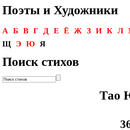
Поэты и Художники
А
Б
В
Г
Д
Е
Ё
Ж
З
И
К
Л
Щ
Э
Ю
Я
Поиск стихов
Тао 
36