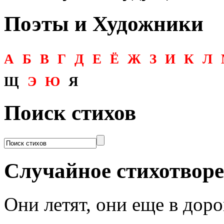
Поэты и Художники
А
Б
В
Г
Д
Е
Ё
Ж
З
И
К
Л
Щ
Э
Ю
Я
Поиск стихов
Случайное стихотвор
Они летят, они еще в доро