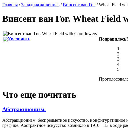
Главная
/
Западная живопись
/
Винсент ван Гог
/ Wheat Field wi
Винсент ван Гог
.
Wheat Field w
Увеличить
Понравилось
Проголосовало:
Что еще почитать
Абстракционизм.
Абстракционизм, беспредметное искусство, нонфигуративное и
графике. Абстрактное искусство возникло в 1910—13 в ходе ра