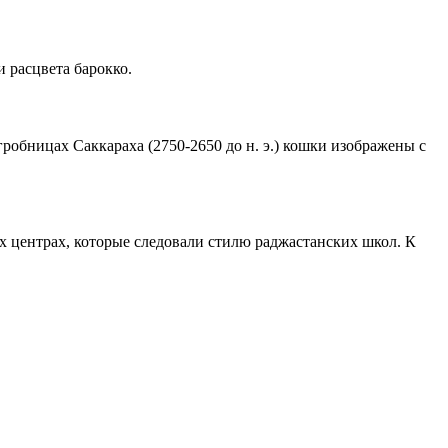
 расцвета барокко.
робницах Саккараха (2750-2650 до н. э.) кошки изображены с
х центрах, которые следовали стилю раджастанских школ. К