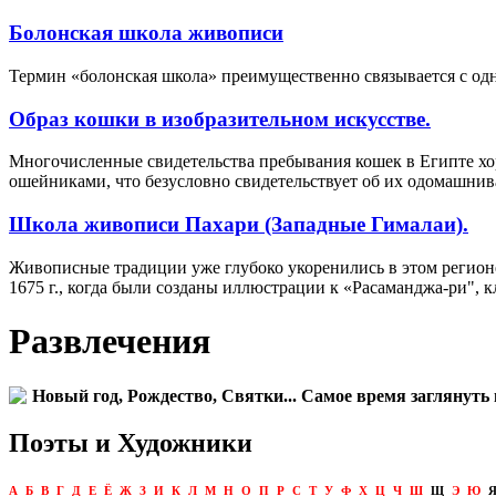
Болонская школа живописи
Термин «болонская школа» преимущественно связывается с одн
Образ кошки в изобразительном искусстве.
Многочисленные свидетельства пребывания кошек в Египте хоро
ошейниками, что безусловно свидетельствует об их одомашнив
Школа живописи Пахари (Западные Гималаи).
Живописные традиции уже глубоко укоренились в этом регионе
1675 г., когда были созданы иллюстрации к «Расаманджа-ри", к
Развлечения
Новый год, Рождество, Святки... Самое время заглянуть 
Поэты и Художники
А
Б
В
Г
Д
Е
Ё
Ж
З
И
К
Л
М
Н
О
П
Р
С
Т
У
Ф
Х
Ц
Ч
Ш
Щ
Э
Ю