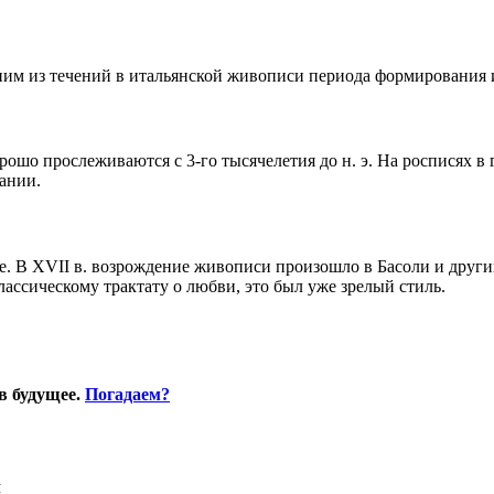
им из течений в итальянской живописи периода формирования и
шо прослеживаются с 3-го тысячелетия до н. э. На росписях в г
ании.
. В XVII в. возрождение живописи произошло в Басоли и други
лассическому трактату о любви, это был уже зрелый стиль.
в будущее.
Погадаем?
Я