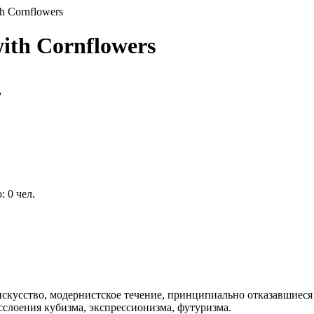
th Cornflowers
ith Cornflowers
?
 0 чел.
скусство, модернистское течение, принципиально отказавшиеся
сслоения кубизма, экспрессионизма, футуризма.