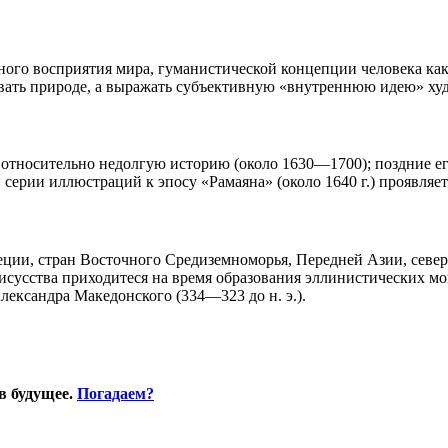
ного восприятия мира, гуманистической концепции человека ка
овать природе, а выражать субъективную «внутреннюю идею» ху
 относительно недолгую историю (около 1630—1700); поздние е
 серии иллюстраций к эпосу «Рамаяна» (около 1640 г.) проявляет
ции, стран Восточного Средиземноморья, Передней Азии, севе
о исусства приходитеся на время образования эллинистических 
лександра Македонского (334—323 до н. э.).
в будущее.
Погадаем?