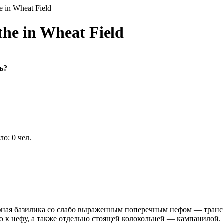
e in Wheat Field
he in Wheat Field
ь?
о: 0 чел.
фная базилика со слабо выраженным поперечным нефом — тран
ю к нефу, а также отдельно стоящей колокольней — кампанилой.