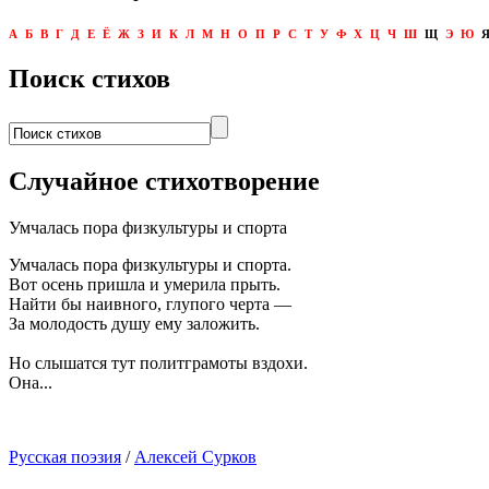
А
Б
В
Г
Д
Е
Ё
Ж
З
И
К
Л
М
Н
О
П
Р
С
Т
У
Ф
Х
Ц
Ч
Ш
Щ
Э
Ю
Поиск стихов
Случайное стихотворение
Умчалась пора физкультуры и спорта
Умчалась пора физкультуры и спорта.
Вот осень пришла и умерила прыть.
Найти бы наивного, глупого черта —
За молодость душу ему заложить.
Но слышатся тут политграмоты вздохи.
Она...
Русская поэзия
/
Алексей Сурков