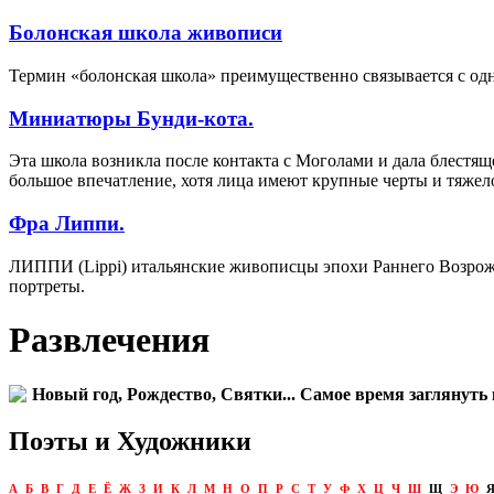
Болонская школа живописи
Термин «болонская школа» преимущественно связывается с одн
Миниатюры Бунди-кота.
Эта школа возникла после контакта с Моголами и дала блестя
большое впечатление, хотя лица имеют крупные черты и тяжел
Фра Липпи.
ЛИППИ (Lippi) итальянские живописцы эпохи Раннего Возрожд
портреты.
Развлечения
Новый год, Рождество, Святки... Самое время заглянуть 
Поэты и Художники
А
Б
В
Г
Д
Е
Ё
Ж
З
И
К
Л
М
Н
О
П
Р
С
Т
У
Ф
Х
Ц
Ч
Ш
Щ
Э
Ю