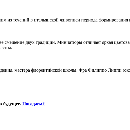
им из течений в итальянской живописи периода формирования и
щее смешение двух традиций. Миниатюры отличает яркая цветова
оваты.
ения, мастера флорентийской школы. Фра Филиппо Липпи (окол
в будущее.
Погадаем?
Я