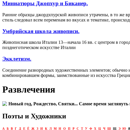
Миниатюры Джопхур и Биканер.
Ранние образцы джордхпурской живописи утрачены, в то же в
стиль следовал всем переменам во вкусах и тематике, происх
Умбрийская школа живописи.
Живописная школа Италии 13—начала 16 вв. с центром в город
позднеготическом искусстве Италии
Экклетизм.
Соединение разнородных художественных элементов; обычно им
комбинировавшем формы, заимствованные из искусства Греции
Развлечения
Новый год, Рождество, Святки... Самое время заглянуть 
Поэты и Художники
А
Б
В
Г
Д
Е
Ё
Ж
З
И
К
Л
М
Н
О
П
Р
С
Т
У
Ф
Х
Ц
Ч
Ш
Щ
Э
Ю