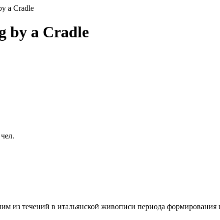
by a Cradle
g by a Cradle
 чел.
им из течений в итальянской живописи периода формирования и