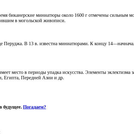
ремя биканерские миниатюры около 1600 г отмечены сильным м
одившим в могольской живописи.
е Перуджа. В 13 в. известна миниатюрами. К концу 14—начначал
еет место в периоды упадка искусства. Элементы эклектизма з
, Египта, Передней Азии и др.
в будущее.
Погадаем?
Я