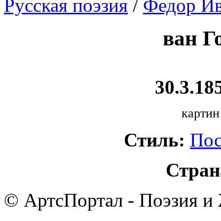
Русская поэзия
/
Федор Ив
ван Г
30.3.185
картин
Стиль:
Пос
Стран
© АртсПортал - Поэзия и