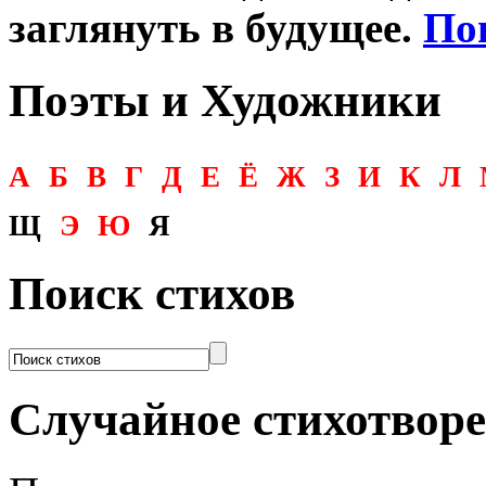
заглянуть в будущее.
По
Поэты и Художники
А
Б
В
Г
Д
Е
Ё
Ж
З
И
К
Л
Щ
Э
Ю
Я
Поиск стихов
Случайное стихотвор