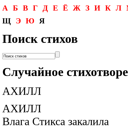
А
Б
В
Г
Д
Е
Ё
Ж
З
И
К
Л
Щ
Э
Ю
Я
Поиск стихов
Случайное стихотвор
АХИЛЛ
АХИЛЛ
Влага Стикса закалила