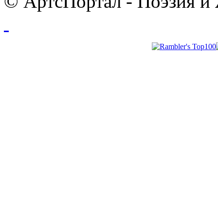
© АртсПортал - Поэзия и