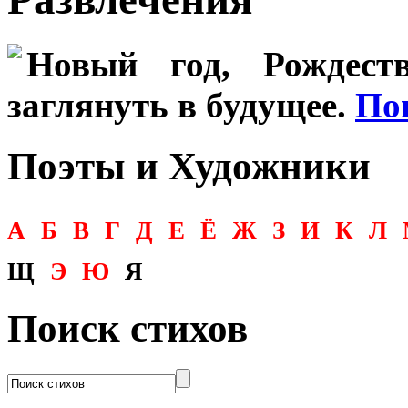
Новый год, Рождеств
заглянуть в будущее.
По
Поэты и Художники
А
Б
В
Г
Д
Е
Ё
Ж
З
И
К
Л
Щ
Э
Ю
Я
Поиск стихов