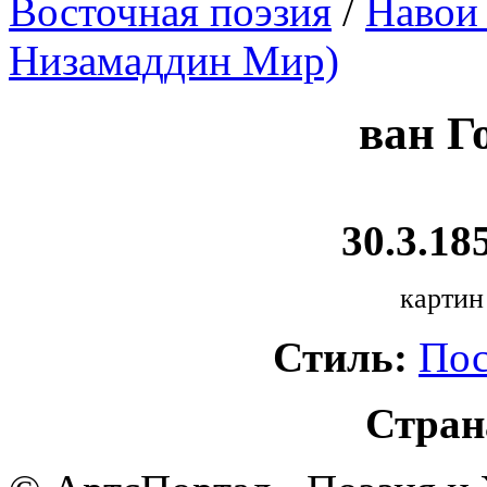
Восточная поэзия
/
Навои
Низамаддин Мир)
ван Г
30.3.185
картин
Стиль:
Пос
Стран