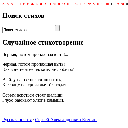
А
Б
В
Г
Д
Е
Ё
Ж
З
И
К
Л
М
Н
О
П
Р
С
Т
У
Ф
Х
Ц
Ч
Ш
Щ
Э
Ю
Поиск стихов
Случайное стихотворение
Черная, потом пропахшая выть!...
Черная, потом пропахшая выть!
Как мне тебя не ласкать, не любить?
Выйду на озеро в синюю гать,
К сердцу вечерняя льет благодать.
Серым веретьем стоят шалаши,
Глухо баюкают хлюпь камыши....
Русская поэзия
/
Сергей Александрович Есенин