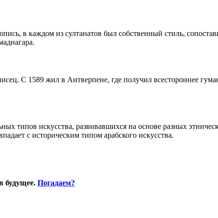
пись, в каждом из султанатов был собственный стиль, сопостав
маднагара.
сец. С 1589 жил в Антверпене, где получил всестороннее гуман
ных типов искусства, развивавшихся на основе разных этничес
впадает с историческим типом арабского искусства.
в будущее.
Погадаем?