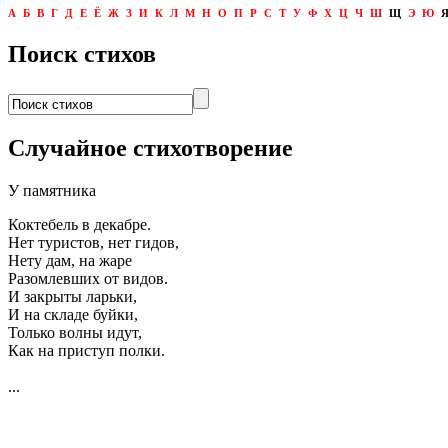
А
Б
В
Г
Д
Е
Ё
Ж
З
И
К
Л
М
Н
О
П
Р
С
Т
У
Ф
Х
Ц
Ч
Ш
Щ
Э
Ю
Поиск стихов
Случайное стихотворение
У памятника
Коктебель в декабре.
Нет туристов, нет гидов,
Нету дам, на жаре
Разомлевших от видов.
И закрыты ларьки,
И на складе буйки,
Только волны идут,
Как на приступ полки.
...