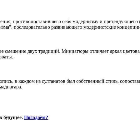
ения, противопоставившего себя модернизму и претендующего н
изма", последовательно развивающего модернистские концепции
щее смешение двух традиций. Миниатюры отличает яркая цветова
оваты.
пись, в каждом из султанатов был собственный стиль, сопостав
маднагара.
в будущее.
Погадаем?