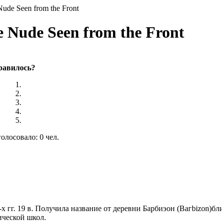
Nude Seen from the Front
 Nude Seen from the Front
равилось?
олосовало: 0 чел.
 гг. 19 в. Получила название от деревни Барбиэон (Вагbizon)бл
ической школ.