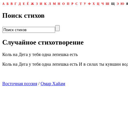
А
Б
В
Г
Д
Е
Ё
Ж
З
И
К
Л
М
Н
О
П
Р
С
Т
У
Ф
Х
Ц
Ч
Ш
Щ
Э
Ю
Поиск стихов
Случайное стихотворение
Коль на Дега у тебя одна лепешка есть
Коль на Дега у тебя одна лепешка есть И в силах ты кувшин во
Восточная поэзия
/
Омар Хайам