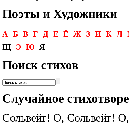
Поэты и Художники
А
Б
В
Г
Д
Е
Ё
Ж
З
И
К
Л
Щ
Э
Ю
Я
Поиск стихов
Случайное стихотвор
Сольвейг! О, Сольвейг! О