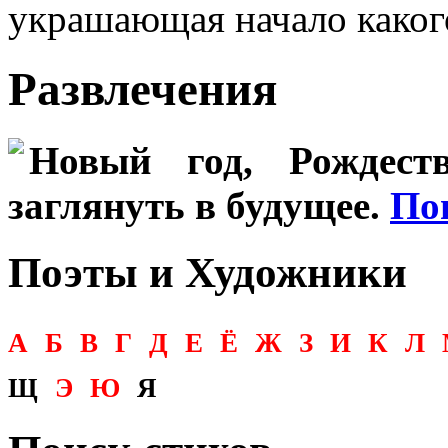
украшающая начало какого
Развлечения
Новый год, Рождеств
заглянуть в будущее.
По
Поэты и Художники
А
Б
В
Г
Д
Е
Ё
Ж
З
И
К
Л
Щ
Э
Ю
Я