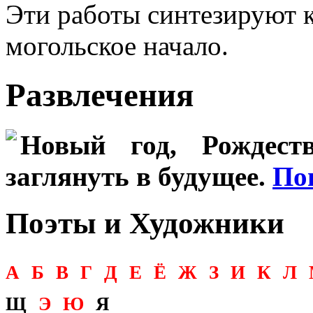
Эти работы синтезируют к
могольское начало.
Развлечения
Новый год, Рождеств
заглянуть в будущее.
По
Поэты и Художники
А
Б
В
Г
Д
Е
Ё
Ж
З
И
К
Л
Щ
Э
Ю
Я