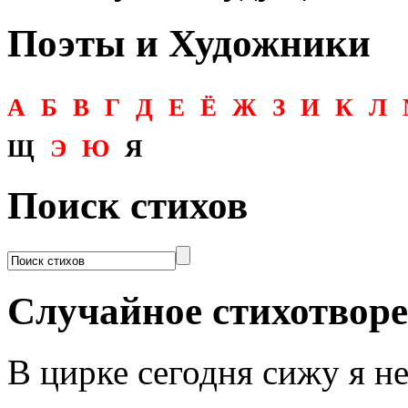
Поэты и Художники
А
Б
В
Г
Д
Е
Ё
Ж
З
И
К
Л
Щ
Э
Ю
Я
Поиск стихов
Случайное стихотвор
В цирке сегодня сижу я 