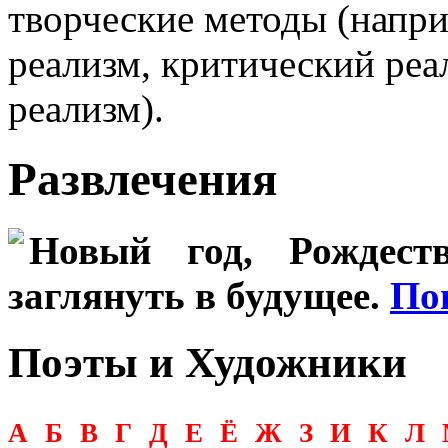
творческие методы (напри
реализм, критический реа
реализм).
Развлечения
Новый год, Рождеств
заглянуть в будущее.
По
Поэты и Художники
А
Б
В
Г
Д
Е
Ё
Ж
З
И
К
Л