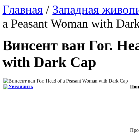
Главная
/
Западная живоп
a Peasant Woman with Dar
Винсент ван Гог
.
Hea
with Dark Cap
Увеличить
Пон
Прог