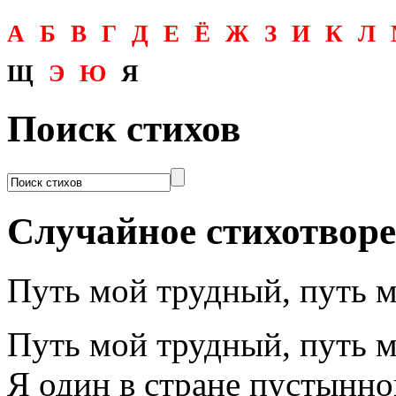
А
Б
В
Г
Д
Е
Ё
Ж
З
И
К
Л
Щ
Э
Ю
Я
Поиск стихов
Случайное стихотвор
Путь мой трудный, путь 
Путь мой трудный, путь 
Я один в стране пустынно