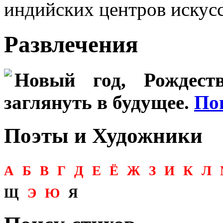
индийских центров искусс
Развлечения
Новый год, Рождеств
заглянуть в будущее.
По
Поэты и Художники
А
Б
В
Г
Д
Е
Ё
Ж
З
И
К
Л
Щ
Э
Ю
Я