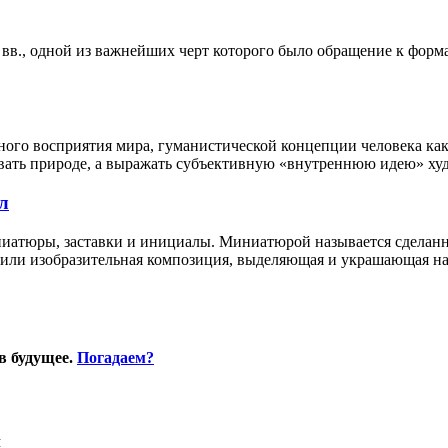
вв., одной из важнейших черт которого было обращение к форма
ного восприятия мира, гуманистической концепции человека ка
овать природе, а выражать субъективную «внутреннюю идею» ху
л
ниатюры, заставки и инициалы. Миниатюрой называется сделанн
 или изобразительная композиция, выделяющая и украшающая нач
в будущее.
Погадаем?
Я