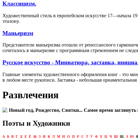
Классицизм.
Художественный стиль в европейском искусстве 17—начала 19 
эталону.
Маньеризм
Представители маньеризма отошли от ренессансного гармонич
сочеталось в маньеризме с программным стремлением не след
Русское искусство - Миниатюра, заставка, инициа
Главные элементы художественного оформления книг - это ми
в любом месте рукописи. Заставка - небольшая орнаментальная
Развлечения
Новый год, Рождество, Святки... Самое время заглянуть 
Поэты и Художники
А
Б
В
Г
Д
Е
Ё
Ж
З
И
К
Л
М
Н
О
П
Р
С
Т
У
Ф
Х
Ц
Ч
Ш
Щ
Э
Ю