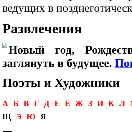
ведущих в позднеготичес
Развлечения
Новый год, Рождеств
заглянуть в будущее.
По
Поэты и Художники
А
Б
В
Г
Д
Е
Ё
Ж
З
И
К
Л
Щ
Э
Ю
Я