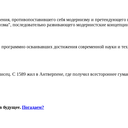
ения, противопоставившего себя модернизму и претендующего н
изма", последовательно развивающего модернистские концепции
, программно осваивавших достижения современной науки и те
сец. С 1589 жил в Антверпене, где получил всестороннее гуман
в будущее.
Погадаем?