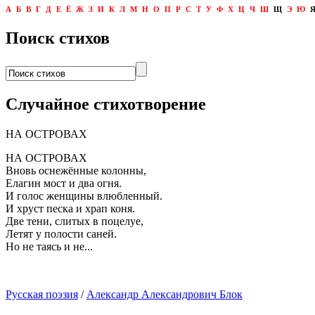
А
Б
В
Г
Д
Е
Ё
Ж
З
И
К
Л
М
Н
О
П
Р
С
Т
У
Ф
Х
Ц
Ч
Ш
Щ
Э
Ю
Поиск стихов
Случайное стихотворение
НА ОСТРОВАХ
НА ОСТРОВАХ
Вновь оснежённые колонны,
Елагин мост и два огня.
И голос женщины влюбленный.
И хруст песка и храп коня.
Две тени, слитых в поцелуе,
Летят у полости саней.
Но не таясь и не...
Русская поэзия
/
Александр Александрович Блок