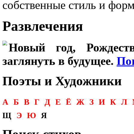
собственные стиль и форм
Развлечения
Новый год, Рождеств
заглянуть в будущее.
По
Поэты и Художники
А
Б
В
Г
Д
Е
Ё
Ж
З
И
К
Л
Щ
Э
Ю
Я