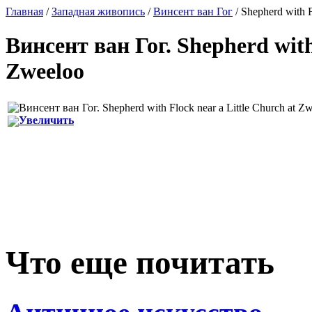
Главная
/
Западная живопись
/
Винсент ван Гог
/ Shepherd with F
Винсент ван Гог
.
Shepherd with
Zweeloo
Увеличить
Что еще почитать