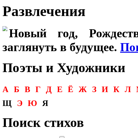
Развлечения
Новый год, Рождеств
заглянуть в будущее.
По
Поэты и Художники
А
Б
В
Г
Д
Е
Ё
Ж
З
И
К
Л
Щ
Э
Ю
Я
Поиск стихов