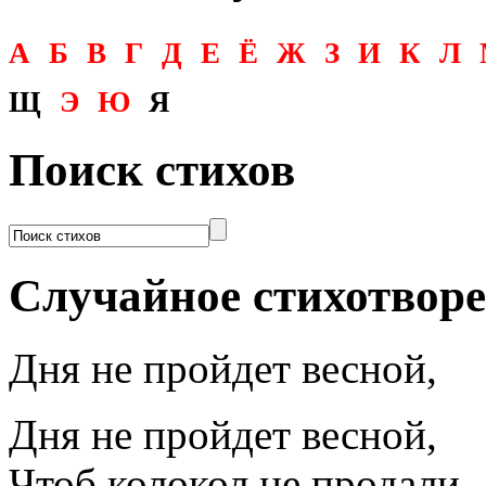
А
Б
В
Г
Д
Е
Ё
Ж
З
И
К
Л
Щ
Э
Ю
Я
Поиск стихов
Случайное стихотвор
Дня не пройдет весной,
Дня не пройдет весной,
Чтоб колокол не продали