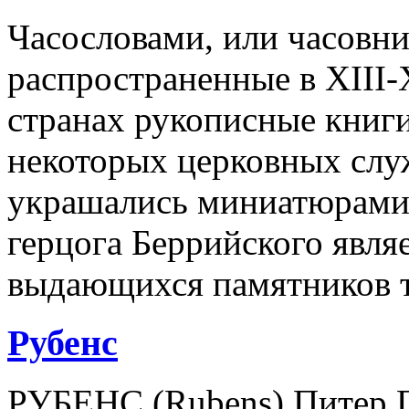
Часословами, или часовн
распространенные в XIII-
странах рукописные книг
некоторых церковных служ
украшались миниатюрами
герцога Беррийского явля
выдающихся памятников т
Рубенс
РУБЕНС (Rubens) Питер П