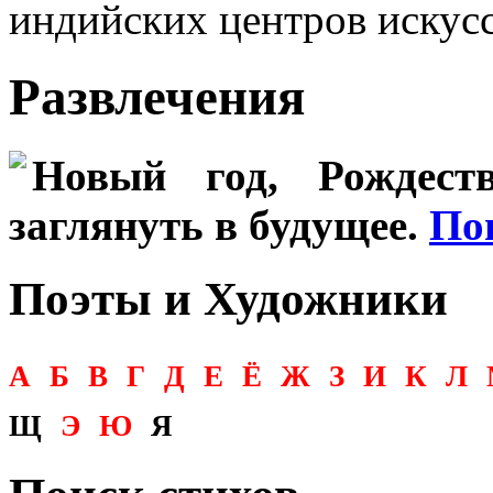
индийских центров искусс
Развлечения
Новый год, Рождеств
заглянуть в будущее.
По
Поэты и Художники
А
Б
В
Г
Д
Е
Ё
Ж
З
И
К
Л
Щ
Э
Ю
Я