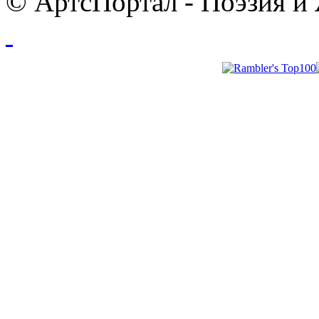
© АртсПортал - Поэзия и