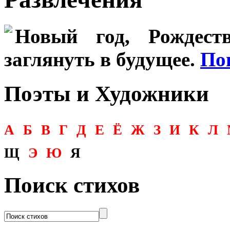
Новый год, Рождеств
заглянуть в будущее.
По
Поэты и Художники
А
Б
В
Г
Д
Е
Ё
Ж
З
И
К
Л
Щ
Э
Ю
Я
Поиск стихов