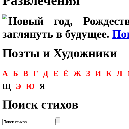
Развлечения
Новый год, Рождеств
заглянуть в будущее.
По
Поэты и Художники
А
Б
В
Г
Д
Е
Ё
Ж
З
И
К
Л
Щ
Э
Ю
Я
Поиск стихов