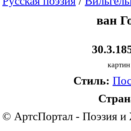
Русская поэзия
/
Вильгель
ван Г
30.3.185
картин
Стиль:
Пос
Стран
© АртсПортал - Поэзия и