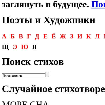
заглянуть в будущее.
По
Поэты и Художники
А
Б
В
Г
Д
Е
Ё
Ж
З
И
К
Л
Щ
Э
Ю
Я
Поиск стихов
Случайное стихотвор
МОРЕ СНА