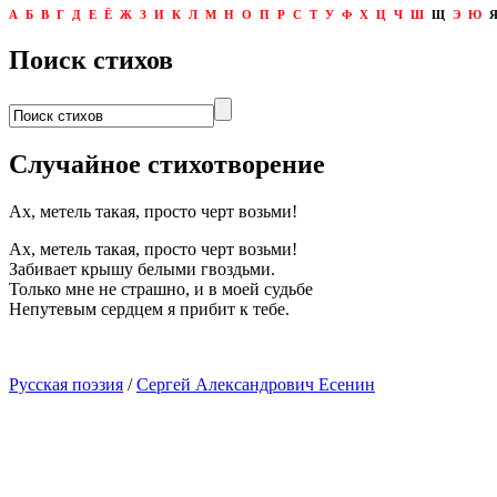
А
Б
В
Г
Д
Е
Ё
Ж
З
И
К
Л
М
Н
О
П
Р
С
Т
У
Ф
Х
Ц
Ч
Ш
Щ
Э
Ю
Поиск стихов
Случайное стихотворение
Ах, метель такая, просто черт возьми!
Ах, метель такая, просто черт возьми!
Забивает крышу белыми гвоздьми.
Только мне не страшно, и в моей судьбе
Непутевым сердцем я прибит к тебе.
Русская поэзия
/
Сергей Александрович Есенин