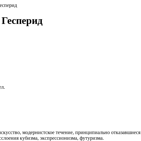
Гесперид
 Гесперид
ел.
скусство, модернистское течение, принципиально отказавшиеся
сслоения кубизма, экспрессионизма, футуризма.