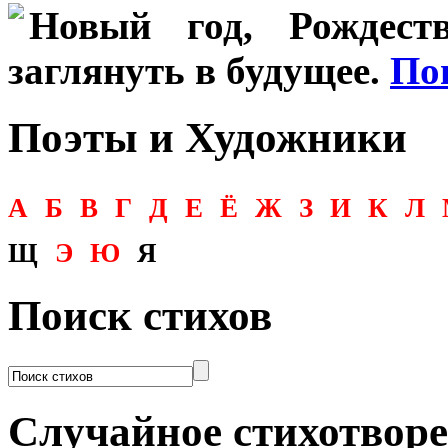
Новый год, Рождеств
заглянуть в будущее.
По
Поэты и Художники
А
Б
В
Г
Д
Е
Ё
Ж
З
И
К
Л
Щ
Э
Ю
Я
Поиск стихов
Случайное стихотвор