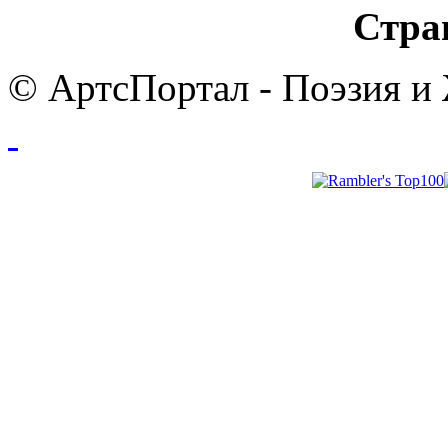
Стра
© АртсПортал - Поэзия и