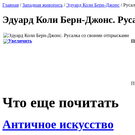
Главная
/
Западная живопись
/
Эдуард Коли Берн-Джонс
/ Руса
Эдуард Коли Берн-Джонс
.
Рус
Увеличить
П
П
Что еще почитать
Античное искусство